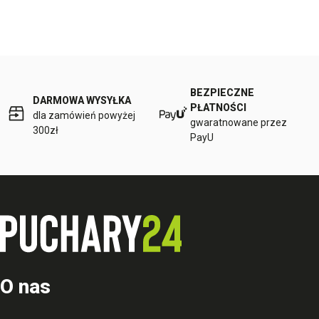
BEZPIECZNE
DARMOWA WYSYŁKA
PŁATNOŚCI
dla zamówień powyżej
gwaratnowane przez
300zł
PayU
O nas