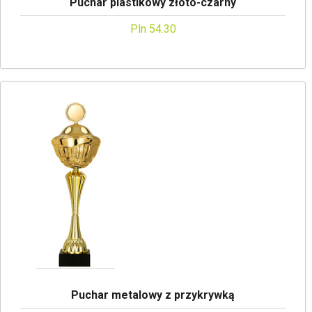
Puchar plastikowy złoto-czarny
Pln 54.30
Puchar metalowy z przykrywką