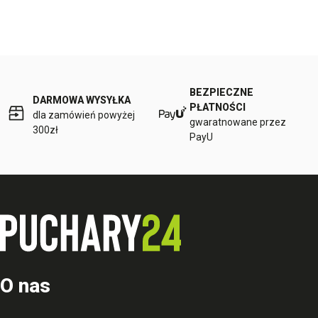
BEZPIECZNE
DARMOWA WYSYŁKA
PŁATNOŚCI
dla zamówień powyżej
gwaratnowane przez
300zł
PayU
O nas