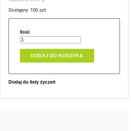
Zawiera VAT (23.00 %)
Dostępny: 100 szt
Ilość
DODAJ DO KOSZYKA
Dodaj do listy życzeń
Twoja lista życzeń
Jeden produkt
Pln 0.00
Utwórz nową listę życzeń