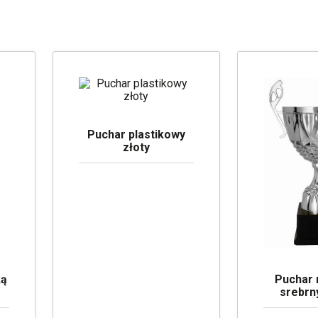
Puchar plastikowy
złoty
ką
Puchar
srebr