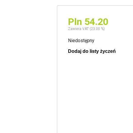
Pln 54.20
Zawiera VAT (23.00 %)
Niedostępny
Dodaj do listy życzeń
Twoja lista życzeń
Jeden produkt
Pln 0.00
Utwórz nową listę życzeń