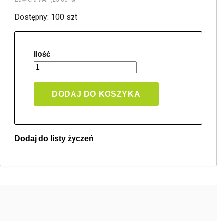
Zawiera VAT (23.00 %)
Dostępny: 100 szt
Ilość
DODAJ DO KOSZYKA
Dodaj do listy życzeń
Twoja lista życzeń
Jeden produkt
Pln 0.00
Utwórz nową listę życzeń