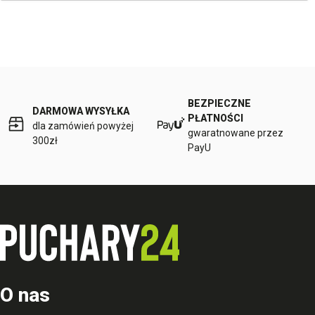
BEZPIECZNE
DARMOWA WYSYŁKA
PŁATNOŚCI
dla zamówień powyżej
gwaratnowane przez
300zł
PayU
O nas