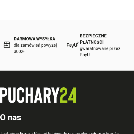
BEZPIECZNE
DARMOWA WYSYŁKA
PŁATNOŚCI
dla zamówień powyżej
gwaratnowane przez
300zł
PayU
O nas
Jesteśmy firmą, która od lat świadczy szerokie usługi w branży