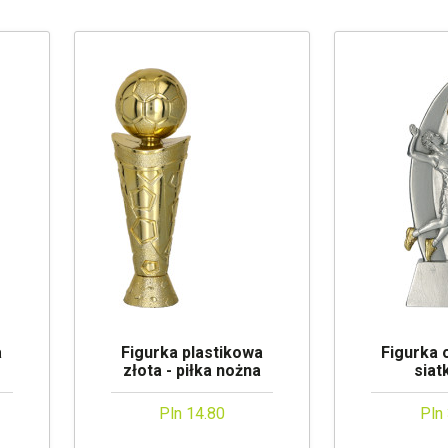
a
Figurka plastikowa
Figurka 
złota - piłka nożna
sia
Pln 14.80
Pln