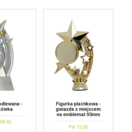
odlewana -
Figurka plastikowa -
tkówka
gwiazda z miejscem
na emblemat 50mm
 38.40
Pln 15.00