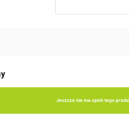
Twoja lista życzeń
Jeden produkt
Pln 0.00
Utwórz nową listę życzeń
ny
Jeszcze nie ma opinii tego produ