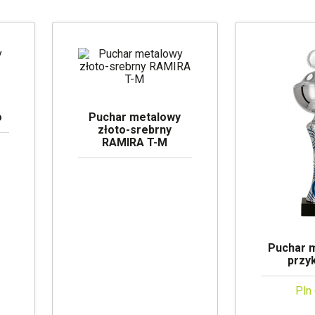
y
o
Puchar metalowy
złoto-srebrny
RAMIRA T-M
Puchar 
przy
Pln