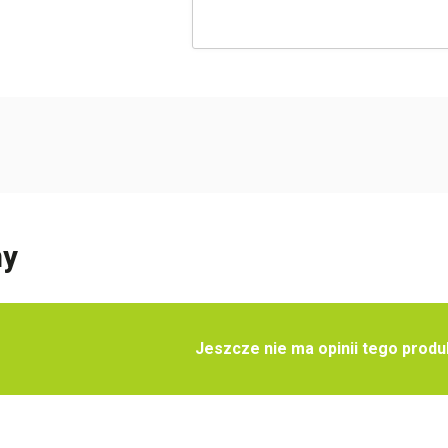
Twoja lista życzeń
Jeden produkt
Pln 0.00
Utwórz nową listę życzeń
ny
Jeszcze nie ma opinii tego produ