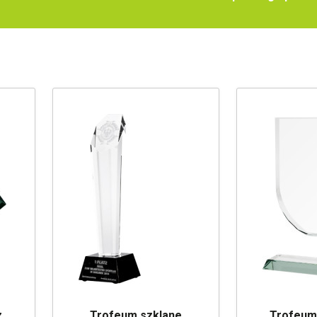
z
Trofeum szklane
Trofeum