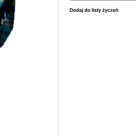
Dodaj do listy życzeń
Twoja lista życzeń
Jeden produkt
Pln 0.00
Utwórz nową listę życzeń