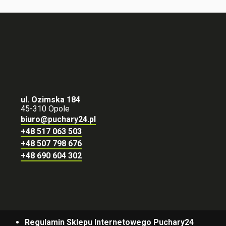
ul. Ozimska 184
45-310 Opole
biuro@puchary24.pl
+48 517 063 503
+48 507 798 676
+48 690 604 302
Regulamin Sklepu Internetowego Puchary24