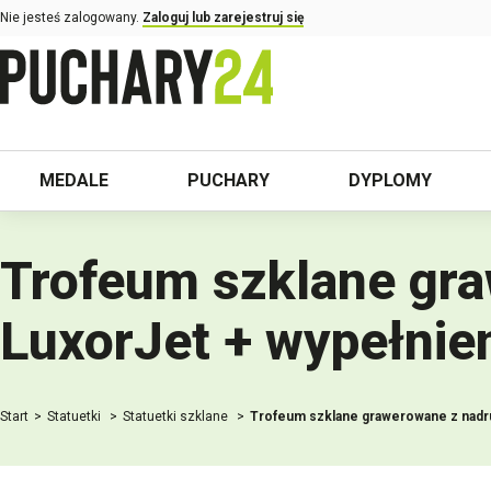
Nie jesteś zalogowany.
Zaloguj lub zarejestruj się
MEDALE
PUCHARY
DYPLOMY
Trofeum szklane gr
LuxorJet + wypełnien
Start
Statuetki
Statuetki szklane
Trofeum szklane grawerowane z nadr