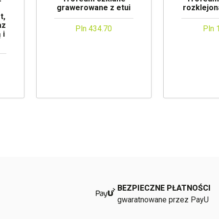
grawerowane z etui
rozklejo
t,
az
Pln 434.70
Pln 
 i
BEZPIECZNE PŁATNOŚCI
gwaratnowane przez PayU