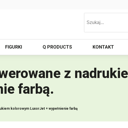
FIGURKI
Q PRODUCTS
KONTAKT
awerowane z nadruk
ie farbą
.
ukiem kolorowym LuxorJet + wypełnienie farbą