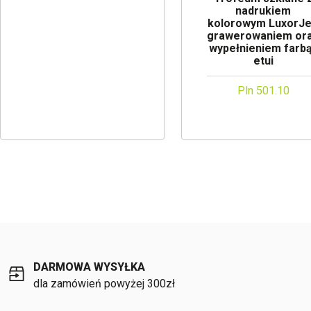
nadrukiem
kolorowym LuxorJe
grawerowaniem or
wypełnieniem farbą
etui
Pln 501.10
DARMOWA WYSYŁKA
dla zamówień powyżej 300zł