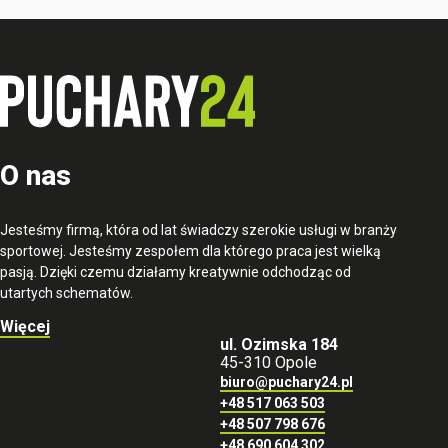
O nas
Jesteśmy firmą, która od lat świadczy szerokie usługi w branży
sportowej. Jesteśmy zespołem dla którego praca jest wielką
pasją. Dzięki czemu działamy kreatywnie odchodząc od
utartych schematów.
Więcej
ul. Ozimska 184
45-310 Opole
biuro@puchary24.pl
+48 517 063 503
+48 507 798 676
+48 690 604 302